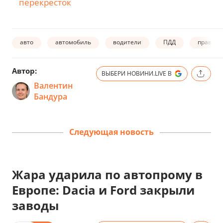
перекресток
авто
автомобиль
водители
ПДД
правила
Автор:
ВЫБЕРИ НОВИНИ.LIVE В
Валентин
Бандура
Следующая новость
Жара ударила по автопрому в
Европе: Dacia и Ford закрыли
заводы