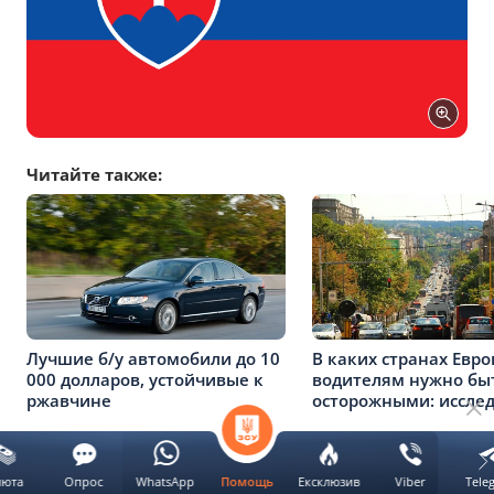
Читайте также:
Лучшие б/у автомобили до 10
В каких странах Евр
000 долларов, устойчивые к
водителям нужно бы
ржавчине
осторожными: иссле
люта
Опрос
WhatsApp
Ексклюзив
Viber
Tele
Помощь
Реклама