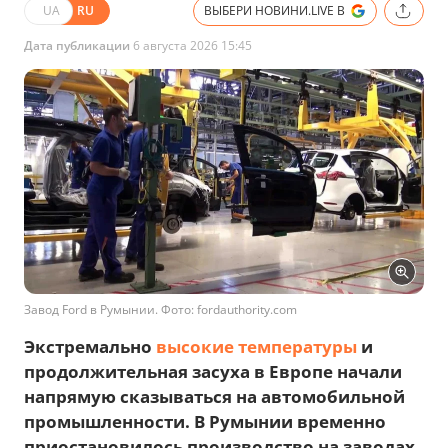
UA
RU
ВЫБЕРИ НОВИНИ.LIVE В
Дата публикации
6 августа 2026 15:45
Завод Ford в Румынии. Фото: fordauthority.com
Экстремально
высокие температуры
и
продолжительная засуха в Европе начали
напрямую сказываться на автомобильной
промышленности. В Румынии временно
приостановилось производство на заводах