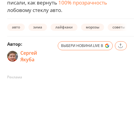
писали, как вернуть
100% прозрачность
лобовому стеклу авто.
авто
зима
лайфхаки
морозы
советы
Автор:
ВЫБЕРИ НОВИНИ.LIVE В
Сергей
Якуба
Реклама