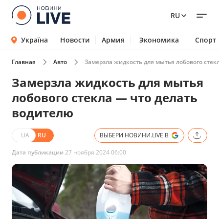
RU
Україна
Новости
Армия
Экономика
Спорт
Главная
Авто
Замерзла жидкость для мытья лобового стек
Замерзла жидкость для мытья
лобового стекла — что делать
водителю
UA
RU
ВЫБЕРИ НОВИНИ.LIVE В
Дата публикации
27 ноября 2024 06:00