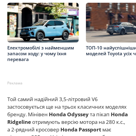
Електромобілі з найменшим
ТОП-10 найуспішніш
запасом ходу: у чому їхня
моделей Toyota усіх ч
перевага
Реклама
Той самий надійний 3,5-літровий V6
застосовується ще на трьох класичних моделях
бренду. Мінівен
Honda Odyssey
та пікап
Honda
Ridgeline
отримують версію мотора на 280 к.с.,
а 2-рядний кросовер
Honda Passport
має