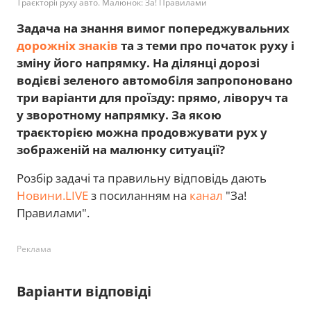
Траєкторії руху авто. Малюнок: За! Правилами
Задача на знання вимог попереджувальних
дорожніх знаків
та з теми про початок руху і
зміну його напрямку. На ділянці дорозі
водієві зеленого автомобіля запропоновано
три варіанти для проїзду: прямо, ліворуч та
у зворотному напрямку. За якою
траєкторією можна продовжувати рух у
зображеній на малюнку ситуації?
Розбір задачі та правильну відповідь дають
Новини.LIVE
з посиланням на
канал
"За!
Правилами".
Реклама
Варіанти відповіді