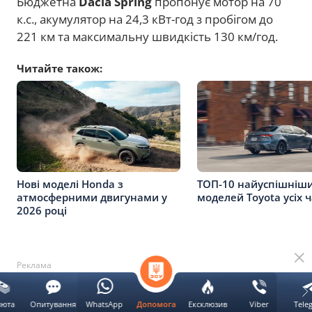
Бюджетна
Dacia Spring
пропонує мотор на 70
к.с., акумулятор на 24,3 кВт-год з пробігом до
221 км та максимальну швидкість 130 км/год.
Читайте також:
Нові моделі Honda з
ТОП-10 найуспішніш
атмосферними двигунами у
моделей Toyota усіх ч
2026 році
Реклама
Азійські альтернативи
люта
Опитування
WhatsApp
Ексклюзив
Viber
Tele
Допомога