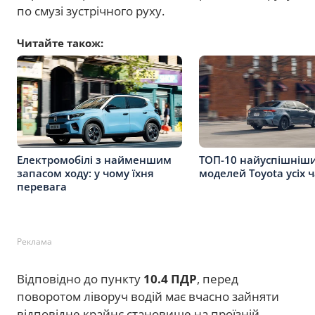
по смузі зустрічного руху.
Читайте також:
Електромобілі з найменшим
ТОП-10 найуспішніш
запасом ходу: у чому їхня
моделей Toyota усіх ч
перевага
Реклама
Відповідно до пункту
10.4 ПДР
, перед
поворотом ліворуч водій має вчасно зайняти
відповідне крайнє становище на проїзній