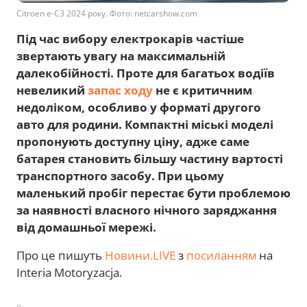
Citroen e-C3 2024 року. Фото: netcarshow.com
Під час вибору електрокарів частіше
звертають увагу на максимальній
далекобійності. Проте для багатьох водіїв
невеликий
запас ходу
не є критичним
недоліком, особливо у форматі другого
авто для родини. Компактні міські моделі
пропонують доступну ціну, адже саме
батарея становить більшу частину вартості
транспортного засобу. При цьому
маленький пробіг перестає бути проблемою
за наявності власного нічного заряджання
від домашньої мережі.
Про це пишуть
Новини.LIVE
з
посиланням
на
Interia Motoryzacja.