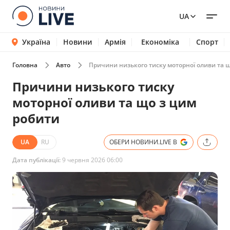
UA
Україна
Новини
Армія
Економіка
Спорт
Головна
Авто
Причини низького тиску моторної оливи та 
Причини низького тиску
моторної оливи та що з цим
робити
UA
RU
ОБЕРИ НОВИНИ.LIVE В
Дата публікації:
9 червня 2026 06:00