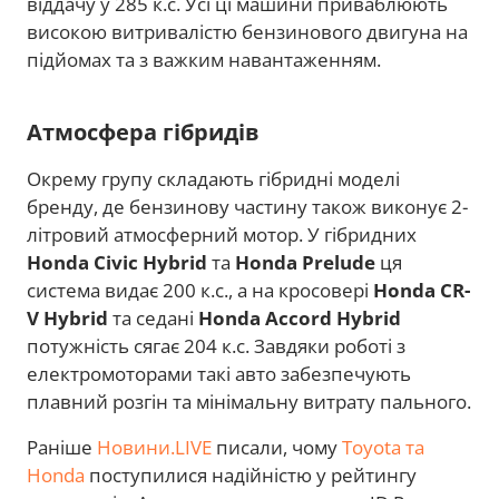
віддачу у 285 к.с. Усі ці машини приваблюють
високою витривалістю бензинового двигуна на
підйомах та з важким навантаженням.
Атмосфера гібридів
Окрему групу складають гібридні моделі
бренду, де бензинову частину також виконує 2-
літровий атмосферний мотор. У гібридних
Honda Civic Hybrid
та
Honda Prelude
ця
система видає 200 к.с., а на кросовері
Honda
CR-
V Hybrid
та седані
Honda
Accord Hybrid
потужність сягає 204 к.с. Завдяки роботі з
електромоторами такі авто забезпечують
плавний розгін та мінімальну витрату пального.
Раніше
Новини.LIVE
писали, чому
Toyota та
Honda
поступилися надійністю у рейтингу