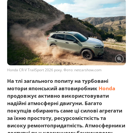
Honda CR-V TrailSport 2026 року. Фото: netcarshow.com
На тлі загального попиту на турбовані
мотори японський автовиробник
Honda
продовжує активно використовувати
надійні атмосферні двигуни. Багато
покупців обирають саме ці силові агрегати
за їхню простоту, ресурсомісткість та
високу ремонтопридатність. Атмосферники
доступні як у класичному бензиновому