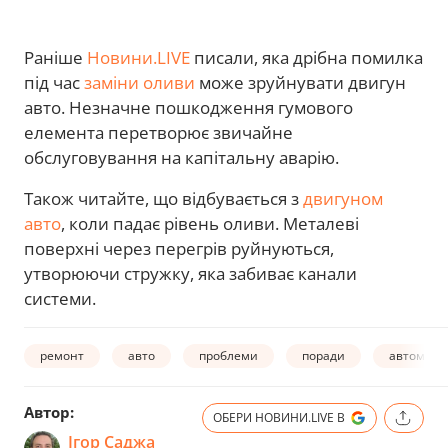
Раніше
Новини.LIVE
писали, яка дрібна помилка
під час
заміни оливи
може зруйнувати двигун
авто. Незначне пошкодження гумового
елемента перетворює звичайне
обслуговування на капітальну аварію.
Також читайте, що відбувається з
двигуном
авто
, коли падає рівень оливи. Металеві
поверхні через перегрів руйнуються,
утворюючи стружку, яка забиває канали
системи.
ремонт
авто
проблеми
поради
автомобі
Автор:
ОБЕРИ НОВИНИ.LIVE В
Ігор Саджа