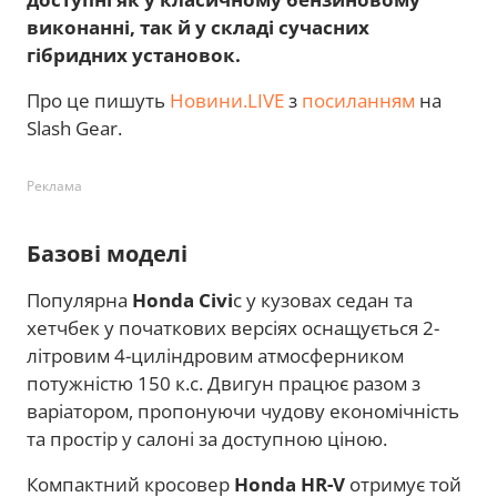
виконанні, так й у складі сучасних
гібридних установок.
Про це пишуть
Новини.LIVE
з
посиланням
на
Slash Gear.
Реклама
Базові моделі
Популярна
Honda Civi
c у кузовах седан та
хетчбек у початкових версіях оснащується 2-
літровим 4-циліндровим атмосферником
потужністю 150 к.с. Двигун працює разом з
варіатором, пропонуючи чудову економічність
та простір у салоні за доступною ціною.
Компактний кросовер
Honda HR-V
отримує той