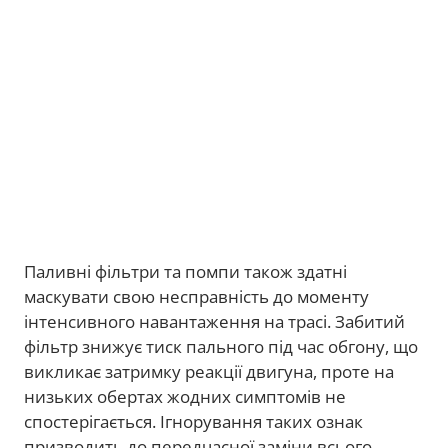
Паливні фільтри та помпи також здатні
маскувати свою несправність до моменту
інтенсивного навантаження на трасі. Забитий
фільтр знижує тиск пального під час обгону, що
викликає затримку реакції двигуна, проте на
низьких обертах жодних симптомів не
спостерігається. Ігнорування таких ознак
призводить до передчасної заміни всього