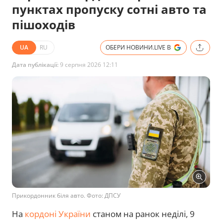
пунктах пропуску сотні авто та
пішоходів
UA
RU
ОБЕРИ НОВИНИ.LIVE В
Дата публікації:
9 серпня 2026 12:11
Прикордонник біля авто. Фото: ДПСУ
На
кордоні України
станом на ранок неділі, 9