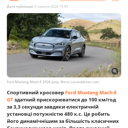
Дата публікації:
9 серпня 2026 15:45
Ford Mustang Mach-E 2026 року. Фото: caranddriver.com
Спортивний кросовер
Ford Mustang Mach-E
GT
здатний прискорюватися до 100 км/год
за 3,3 секунди завдяки електричній
установці потужністю 480 к.с. Це робить
його динамічнішим за більшість класичних