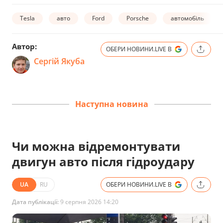
Tesla
авто
Ford
Porsche
автомобіль
Автор:
ОБЕРИ НОВИНИ.LIVE В
Сергій Якуба
Наступна новина
Чи можна відремонтувати
двигун авто після гідроудару
UA
RU
ОБЕРИ НОВИНИ.LIVE В
Дата публікації:
9 серпня 2026 14:20