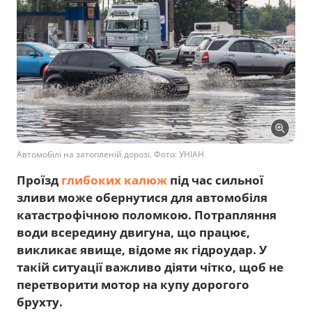
Автомобілі на затопленій дорозі. Фото: УНІАН
Проїзд
глибоких калюж
під час сильної
зливи може обернутися для автомобіля
катастрофічною поломкою. Потрапляння
води всередину двигуна, що працює,
викликає явище, відоме як гідроудар. У
такій ситуації важливо діяти чітко, щоб не
перетворити мотор на купу дорогого
брухту.