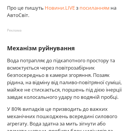
Про це пишуть
Новини.LIVE
з
посиланням
на
АвтоСвіт.
Реклама
Механізм руйнування
Вода потрапляє до підкапотного простору та
всмоктується через повітрозабірник
безпосередньо в камери згоряння. Позаяк
рідина, на відміну від паливо-повітряної суміші,
майже не стискається, поршень під дією інерції
завдає колосального удару по водяній пробці.
У 80% випадків це призводить до важких
механічних пошкоджень всередині силового
агрегату. Вода здатна за мить зігнути або
зламати шатуни, пробити блок циліндрів та