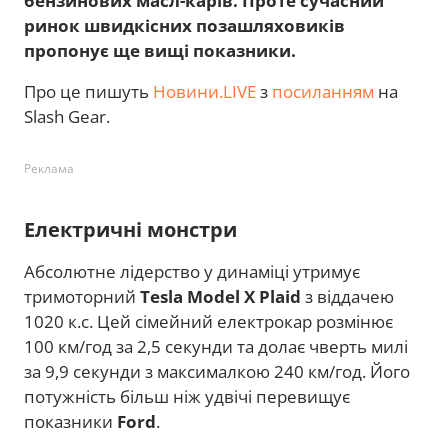
бензинових масл-карів. Проте сучасний
ринок швидкісних позашляховиків
пропонує ще вищі показники.
Про це пишуть
Новини.LIVE
з
посиланням
на
Slash Gear.
Реклама
Електричні монстри
Абсолютне лідерство у динаміці утримує
тримоторний
Tesla Model X Plaid
з віддачею
1020 к.с. Цей сімейний електрокар розмінює
100 км/год за 2,5 секунди та долає чверть милі
за 9,9 секунди з максималкою 240 км/год. Його
потужність більш ніж удвічі перевищує
показники
Ford
.