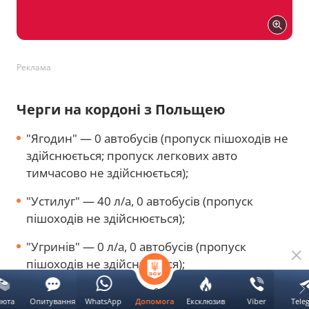
Реклама
Черги на кордоні з Польщею
"Ягодин" — 0 автобусів (пропуск пішоходів не
здійснюється; пропуск легкових авто
тимчасово не здійснюється);
"Устилуг" — 40 л/а, 0 автобуcів (пропуск
пішоходів не здійснюється);
"Угринів" — 0 л/а, 0 автобусів (пропуск
пішоходів не здійснюється);
"Рава-Руська" — 0 л/а, 0 автобусів (пропуск
люта
Опитування
WhatsApp
Ексклюзив
Viber
Tele
Допомога