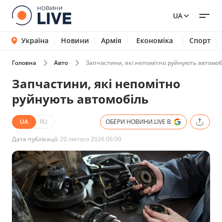
UA
Україна
Новини
Армія
Економіка
Спорт
Головна
Авто
Запчастини, які непомітно руйнують автомоб
Запчастини, які непомітно
руйнують автомобіль
UA
RU
ОБЕРИ НОВИНИ.LIVE В
Дата публікації:
20 лютого 2026 06:00