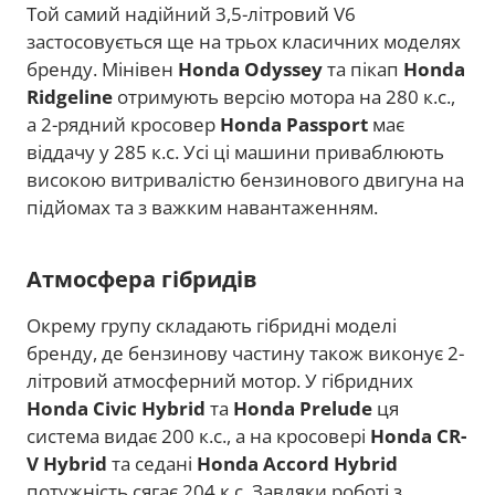
Той самий надійний 3,5-літровий V6
застосовується ще на трьох класичних моделях
бренду. Мінівен
Honda Odyssey
та пікап
Honda
Ridgeline
отримують версію мотора на 280 к.с.,
а 2-рядний кросовер
Honda Passport
має
віддачу у 285 к.с. Усі ці машини приваблюють
високою витривалістю бензинового двигуна на
підйомах та з важким навантаженням.
Атмосфера гібридів
Окрему групу складають гібридні моделі
бренду, де бензинову частину також виконує 2-
літровий атмосферний мотор. У гібридних
Honda Civic Hybrid
та
Honda Prelude
ця
система видає 200 к.с., а на кросовері
Honda
CR-
V Hybrid
та седані
Honda
Accord Hybrid
потужність сягає 204 к.с. Завдяки роботі з