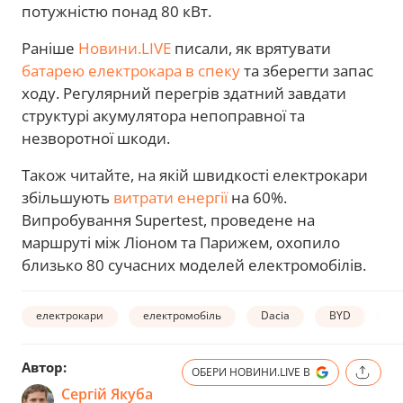
потужністю понад 80 кВт.
Раніше
Новини.LIVE
писали, як врятувати
батарею електрокара в спеку
та зберегти запас
ходу. Регулярний перегрів здатний завдати
структурі акумулятора непоправної та
незворотної шкоди.
Також читайте, на якій швидкості електрокари
збільшують
витрати енергії
на 60%.
Випробування Supertest, проведене на
маршруті між Ліоном та Парижем, охопило
близько 80 сучасних моделей електромобілів.
електрокари
електромобіль
Dacia
BYD
за
Автор:
ОБЕРИ НОВИНИ.LIVE В
Сергій Якуба