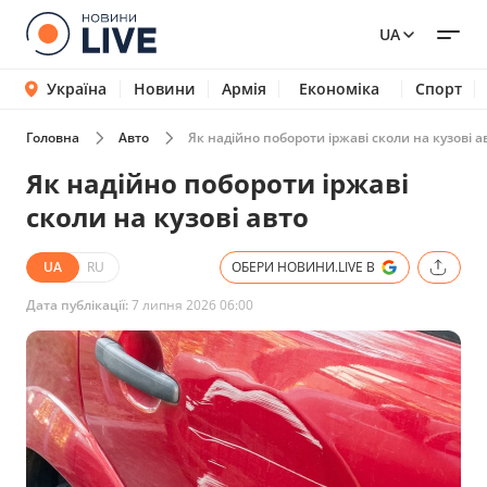
UA
Україна
Новини
Армія
Економіка
Спорт
Головна
Авто
Як надійно побороти іржаві сколи на кузові а
Як надійно побороти іржаві
сколи на кузові авто
UA
RU
ОБЕРИ НОВИНИ.LIVE В
Дата публікації:
7 липня 2026 06:00