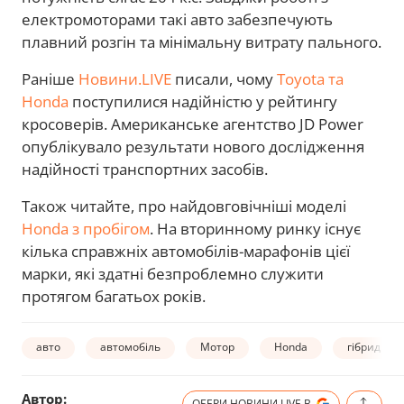
електромоторами такі авто забезпечують
плавний розгін та мінімальну витрату пального.
Раніше
Новини.LIVE
писали, чому
Toyota та
Honda
поступилися надійністю у рейтингу
кросоверів. Американське агентство JD Power
опублікувало результати нового дослідження
надійності транспортних засобів.
Також читайте, про найдовговічніші моделі
Honda з пробігом
. На вторинному ринку існує
кілька справжніх автомобілів-марафонів цієї
марки, які здатні безпроблемно служити
протягом багатьох років.
авто
автомобіль
Мотор
Honda
гібрид
Автор:
ОБЕРИ НОВИНИ.LIVE В