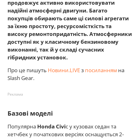
продовжує активно використовувати
надійні атмосферні двигуни. Багато
покупців обирають саме ці силові агрегати
за їхню простоту, ресурсомісткість та
високу ремонтопридатність. Атмосферники
доступні як у класичному бензиновому
виконанні, так й у складі сучасних
гібридних установок.
Про це пишуть
Новини.LIVE
з
посиланням
на
Slash Gear.
Реклама
Базові моделі
Популярна
Honda Civi
c у кузовах седан та
хетчбек у початкових версіях оснащується 2-