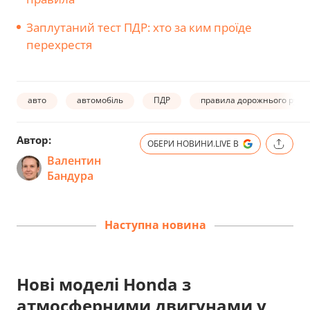
Заплутаний тест ПДР: хто за ким проїде
перехрестя
авто
автомобіль
ПДР
правила дорожнього руху
Автор:
ОБЕРИ НОВИНИ.LIVE В
Валентин
Бандура
Наступна новина
Нові моделі Honda з
атмосферними двигунами у