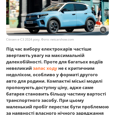
Citroen e-C3 2024 року. Фото: netcarshow.com
Під час вибору електрокарів частіше
звертають увагу на максимальній
далекобійності. Проте для багатьох водіїв
невеликий
запас ходу
не є критичним
недоліком, особливо у форматі другого
авто для родини. Компактні міські моделі
пропонують доступну ціну, адже саме
батарея становить більшу частину вартості
транспортного засобу. При цьому
маленький пробіг перестає бути проблемою
за наявності власного нічного заряджання