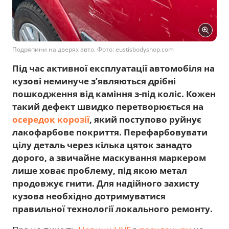
Подряпини на дверях авто. Фото: eustisbodyshop.com
Під час активної експлуатації автомобіля на
кузові неминуче з’являються дрібні
пошкодження від каміння з-під коліс. Кожен
такий дефект швидко перетворюється на
осередок корозії
, який поступово руйнує
лакофарбове покриття. Перефарбовувати
цілу деталь через кілька цяток занадто
дорого, а звичайне маскування маркером
лише ховає проблему, під якою метал
продовжує гнити. Для надійного захисту
кузова необхідно дотримуватися
правильної технології локального ремонту.