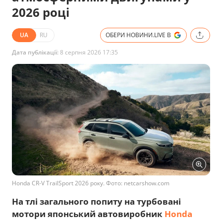
2026 році
UA
RU
ОБЕРИ НОВИНИ.LIVE В
Дата публікації:
8 серпня 2026 17:35
Honda CR-V TrailSport 2026 року. Фото: netcarshow.com
На тлі загального попиту на турбовані
мотори японський автовиробник
Honda