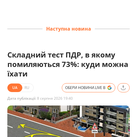
Наступна новина
Складний тест ПДР, в якому
помиляються 73%: куди можна
їхати
UA
RU
ОБЕРИ НОВИНИ.LIVE В
Дата публікації:
8 серпня 2026 19:40