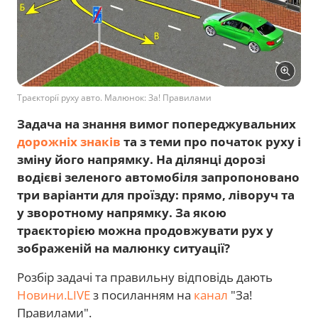
Траєкторії руху авто. Малюнок: За! Правилами
Задача на знання вимог попереджувальних
дорожніх знаків
та з теми про початок руху і
зміну його напрямку. На ділянці дорозі
водієві зеленого автомобіля запропоновано
три варіанти для проїзду: прямо, ліворуч та
у зворотному напрямку. За якою
траєкторією можна продовжувати рух у
зображеній на малюнку ситуації?
Розбір задачі та правильну відповідь дають
Новини.LIVE
з посиланням на
канал
"За!
Правилами".