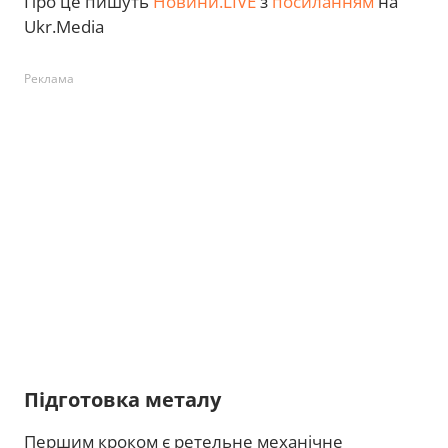
Про це пишуть
Новини.LIVE
з
посиланням
на
Ukr.Media
Реклама
Підготовка металу
Першим кроком є ретельне механічне