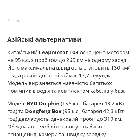
Реклама
Азійські альтернативи
Китайський
Leapmotor T03
оснащено мотором
на 95 к.с. з пробігом до 265 км на одному заряді.
Його максимальна швидкість становить 130 км/
год, а розгін до сотні займає 12,7 секунди.
Модель вирізняється наявністю багатьох
помічників водія та комплектом кабелів у базі.
Моделі
BYD Dolphin
(156 к.с., батарея 43,2 кВт-
год) та
Dongfeng Box
(95 к.с., батарея 42,3 кВт-
год) декларують однаковий пробіг до 310 км.
Обидва автомобілі пропонують багате
оснащення, камери та швидку зарядку