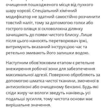
очищення пошкодженого місця від пухкого
шару корозії. Спеціальний хімічний
модифікатор не здатний самостійно розчинити
товстий наліт, тому за допомогою голки або
гострого олівця зі скловолокна ділянку
зачищають до появи чистого блиску. Лише
після цього наносять перетворювач іржі,
витримують вказаний інструкцією час та
ретельно змивають його залишки водою.
Наступним обов'язковим етапом є ретельне
знежирення робочої зони для забезпечення
максимальної адгезії. Поверхню обробляють за
допомогою шматка чистої тканини, змоченої в
антисиліконі або очищеному бензині. Будь-які
сліди жиру чи вологи зведуть нанівець усі
подальші зусилля, тому чистота основи має
вирішальне значення.