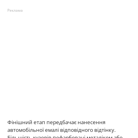
Реклама
Фінішний етап передбачає нанесення
автомобільної емалі відповідного відтінку.
Більшість кузовів пофарбовані металіком або